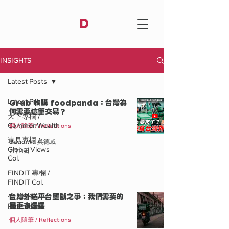
D
INSIGHTS
Latest Posts
Latest Posts
Grab 收購 foodpanda：台灣為
何需要這筆交易？
天下專欄 /
CommonWealth
個人隨筆 / Reflections
遠見專欄 /
David Wu 吳德威
Global Views
7月11日
Col.
FINDIT 專欄 /
FINDIT Col.
台灣外送平台壟斷之爭：我們需要的
個人隨筆 /
是更多選擇
Reflections
個人隨筆 / Reflections