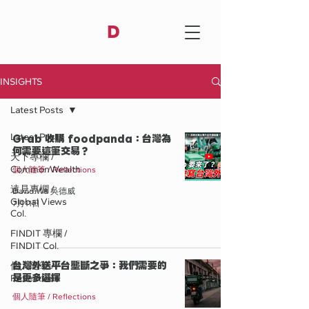
D
INSIGHTS
Latest Posts
Latest Posts
Grab 收購 foodpanda：台灣為
何需要這筆交易？
天下專欄 /
CommonWealth
個人隨筆 / Reflections
遠見專欄 /
David Wu 吳德威
Global Views
7月11日
Col.
FINDIT 專欄 /
FINDIT Col.
台灣外送平台壟斷之爭：我們需要的
個人隨筆 /
是更多選擇
Reflections
個人隨筆 / Reflections