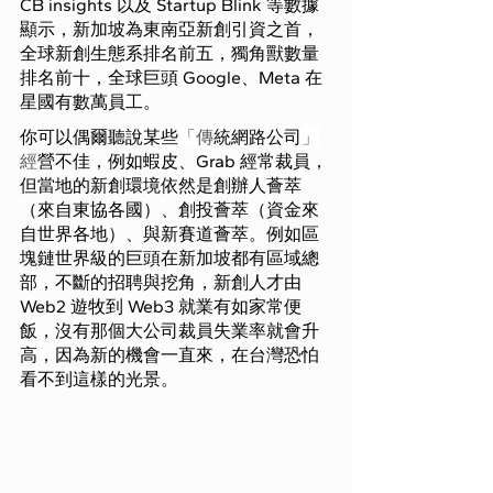
CB insights 以及 Startup Blink 等數據
顯示，新加坡為東南亞新創引資之首，
全球新創生態系排名前五，獨角獸數量
排名前十，全球巨頭 Google、Meta 在
星國有數萬員工。
你可以偶爾聽說某些
「傳
統網路公司
」
經
營不佳，例如蝦皮、Grab 經常裁員，
但當地的新創環境依然是創辦人薈萃
（來自東協各國）、創投薈萃（資金來
自世界各地）、與新賽道薈萃。例如區
塊鏈世界級的巨頭在新加坡都有區域總
部，不斷的招聘與挖角，新創人才由 
Web2 遊牧到 Web3 就業有如家常便
飯，沒有那個大公司裁員失業率就會升
高，因為新的機會一直來，在台灣恐怕
看不到這樣的光景。