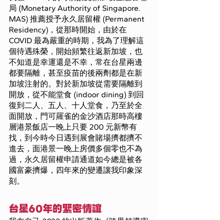
局 (Monetary Authority of Singapore. 
MAS) 推薦授予永久居留權 (Permanent 
Residency)，從那時開始，由於在 
COVID 最為嚴重的時期，我為了理解這
個待遇殊榮，開始頻繁往返新加坡，也
不知道是幸運還是不幸，常在台星兩邊
都要隔離，甚至疫苗的後兩劑都是在新
加坡注射的。對於新加坡從需要隔離到
開放，從不能堂食 (indoor dining) 到回
復到二人、五人、十人堂食，乃至於全
面開放，門可羅雀的金沙酒店那時高樓
層港景飯店一晚上只要 200 元新幣有
找，到今時今日遇到展會賭場擠都擠不
進去，面港景一晚上房價多個零也不為
過，永久居留權申請通道如今總是被各
國富豪擠爆，四年來的變遷讓我印象深
刻。
台星60年的緊密情誼