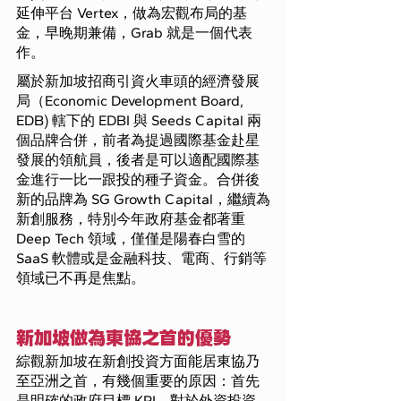
延伸平台 Vertex，做為宏觀布局的基
金，早晚期兼備，Grab 就是一個代表
作。
屬於新加坡招商引資火車頭的經濟發展
局（Economic Development Board, 
EDB) 轄下的 EDBI 與 Seeds Capital 兩
個品牌合併，前者為提過國際基金赴星
發展的領航員，後者是可以適配國際基
金進行一比一跟投的種子資金。合併後
新的品牌為 SG Growth Capital，繼續為
新創服務，特別今年政府基金都著重 
Deep Tech 領域，僅僅是陽春白雪的 
SaaS 軟體或是金融科技、電商、行銷等
領域已不再是焦點。
新加坡做為東協之首的優勢
綜觀新加坡在新創投資方面能居東協乃
至亞洲之首，有幾個重要的原因：首先
是明確的政府目標 KPI，對於外資投資 