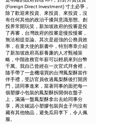
(Foreign Direct Investment) 寸土必爭，
除了歡迎來投資、來投資、來投資，沒
有任何其他的政治干擾與意識形態。創
投界常開玩笑，新加坡政府的投審是投
了再審，台灣政府的投審是慢投慢審，
無法相提並論。其次是超強的公務員效
率，在童大使的新書中，特別專章介紹
了新加坡政府高薪養廉的人才甄補策
略，中階政務官年薪可以輕易來到台幣
千萬。我自己曾經在一次官式拜會裡，
隨手帶了一盒機場買的台灣鳳梨酥當作
伴手禮，受訪官員收過鳳梨酥後打開房
門，請同事進來，當著同事的面把每一
個塑膠小包裝的鳳梨酥拆開倒在盤子
上，滿滿一盤鳳梨酥拿出去給同事分
享，再次確認小塑膠包裝與盒子均沒有
藏有其他物品，避免瓜田李下，令人佩
服。
最後是高等教育，新加坡僅有兩個半台