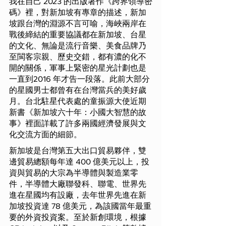
我在自己 2023 的出版著作《跨界領導密
碼》裡，對新加坡有專章的描述，新加
坡跟台灣的淵源不言可喻，海峽兩岸在
戰後締結的重要協議都在新加坡、台星
的文化、無論是流行音樂、美食品牌乃
至閩客宗親、歷史交錯，都有濃的化不
開的關係，軍事上緊密的星光計劃也是
一直到2016 年才告一段落。此前大部分
的星國男士都曾有在台灣當兵的美好歲
月。台北駐星代表處的童振源大使近期
新書《新加坡六十年：小國大智慧的故
事》裡面詳載了許多兩國經濟發展與文
化交流方面的細節。
新加坡是台灣第五大出口貿易夥伴，雙
邊貿易總額每年達 400 億美元以上，投
資與貿易的大宗為半導體與製造業零
件，半導體大廠聯發科、聯電、世界先
進在星國均有設廠，去年世界先進在新
加坡投資達 78 億美元，為該國當年最重
要的外資投資案。至於新創環境，根據 