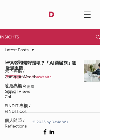
D
INSIGHTS
Latest Posts
Latest Posts
一人公司是好是壞？「AI繭居族」創
業潮來臨
天下專欄 /
CommonWealth
天下專欄 / CommonWealth
遠見專欄 /
David Wu 吳德威
Global Views
4月1日
Col.
FINDIT 專欄 /
FINDIT Col.
個人隨筆 /
© 2025 by David Wu
Reflections