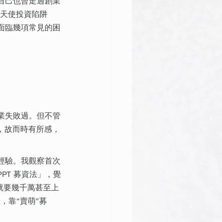
自己也曾走過創業
重的天使投資陷阱
面臨幾項常見的困
業失敗過。但不管
) ，故而時有所感，
經驗。我觀察首次
PT 募資法」，覺
 就要幾千萬甚至上
理，靠“賣萌”募