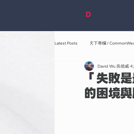
D
Latest Posts
天下專欄 / CommonWea
David Wu 吳德威
4
「失敗是
的困境與