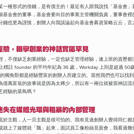
某一種形式的借錢，是有債主的！最近有人跟我說找「基金會」
個基金會的董事，基金會要向目的事業主管機關負責，董事會裡
分錢也更為謹慎，創辦人向我談論起向基金會募資策略云云，言
經驗，輟學創業的神話實屬罕見
輕，不僅缺乏創業經驗，一定也缺乏管理經驗，連上班的資歷都
上標註 founder 的平均年紀為 36 歲，Workday 上則是超過 50歲，
，大多數的獨角獸都是經驗豐富的創辦人所建立的。當然我們也可以找
為億萬富翁的故事就是因為太稀少，所以有一兩位就被當神話流
乏經驗的菜鳥嗎？
迷失在媒體光環與粗暴的內部管理
流於主觀，人一旦主觀是很可怕的。我有見過創辦人覺得同仁都
成就上了媒體就「飄」起來，面試員工像粉絲見面會，我看過幾