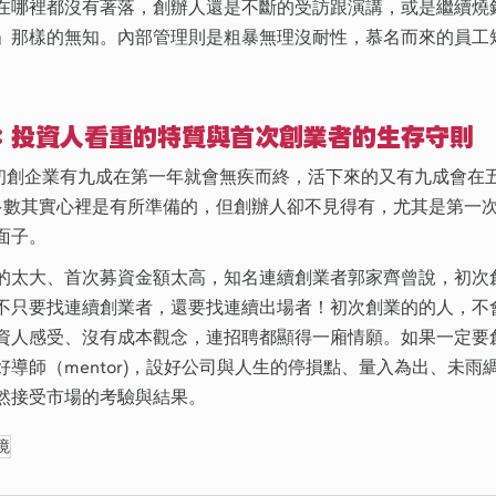
在哪裡都沒有著落，創辦人還是不斷的受訪跟演講，或是繼續燒
」那樣的無知。內部管理則是粗暴無理沒耐性，慕名而來的員工
：投資人看重的特質與首次創業者的生存守則
曾經統計初創企業有九成在第一年就會無疾而終，活下來的又有九成會
使多數其實心裡是有所準備的，但創辦人卻不見得有，尤其是第一
面子。
的太大、首次募資金額太高，知名連續創業者郭家齊曾說，初次
不只要找連續創業者，還要找連續出場者！初次創業的的人，不
資人感受、沒有成本觀念，連招聘都顯得一廂情願。如果一定要
導師（mentor)，設好公司與人生的停損點、量入為出、未雨
然接受市場的考驗與結果。
境