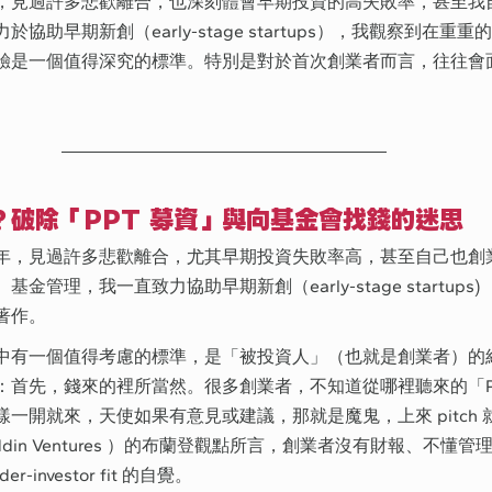
，見過許多悲歡離合，也深刻體會早期投資的高失敗率，甚至我
協助早期新創（early-stage startups），我觀察到在重
驗是一個值得深究的標準。特別是對於首次創業者而言，往往會
？破除「PPT 募資」與向基金會找錢的迷思
年，見過許多悲歡離合，尤其早期投資失敗率高，甚至自己也創
管理，我一直致力協助早期新創（early-stage startups
著作。
中有一個值得考慮的標準，是「被投資人」（也就是創業者）的
：首先，錢來的裡所當然。很多創業者，不知道從哪裡聽來的「P
一開就來，天使如果有意見或建議，那就是魔鬼，上來 pitch
din Ventures ）的布蘭登觀點所言，創業者沒有財報、不懂管
-investor fit 的自覺。