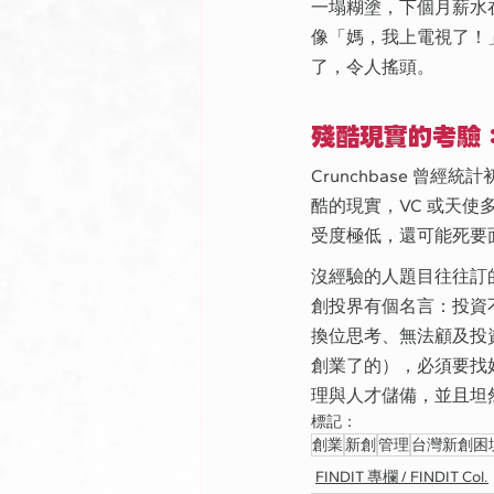
一塌糊塗，下個月薪水
像「媽，我上電視了！
了，令人搖頭。
殘酷現實的考驗
Crunchbase 
酷的現實，VC 或天
受度極低，還可能死要
沒經驗的人題目往往訂
創投界有個名言：投資
換位思考、無法顧及投
創業了的），必須要找好
理與人才儲備，並且坦
標記：
創業
新創
管理
台灣新創困
FINDIT 專欄 / FINDIT Col.