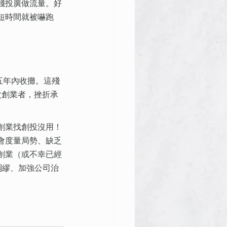
錢投廣做流量。好
短時間就被嚇跑
在五年內收攤。這殘
次創業者，挫折承
創業找創投沒用！
會度量局勢、缺乏
創業（或不幸已經
綢繆、加強公司治